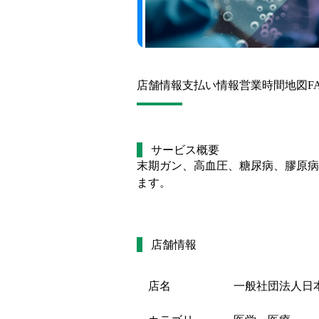
店舗情報
支払い情報
営業時間
地図
F
サービス概要
末期ガン、高血圧、糖尿病、膠原病
ます。
店舗情報
店名
一般社団法人日