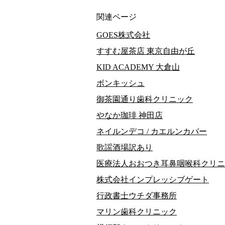
関連ページ
GOES株式会社
すすむ屋茶店 東京自由が丘
KID ACADEMY 大倉山
ボンキッシュ
御茶園通り歯科クリニック
やなか珈琲 神田店
ネイルンデコ / カエルンカバー
歌謡酒場訳あり
医療法人おおつき耳鼻咽喉科クリニ
株式会社インプレッシブゲート
行政書士ウチダ事務所
マリン歯科クリニック