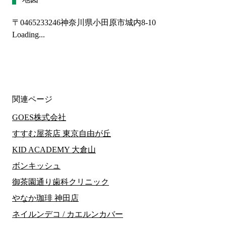
〒0465233246
神奈川県小田原市城内8-10
Loading...
関連ページ
GOES株式会社
すすむ屋茶店 東京自由が丘
KID ACADEMY 大倉山
ボンキッシュ
御茶園通り歯科クリニック
やなか珈琲 神田店
ネイルンデコ / カエルンカバー