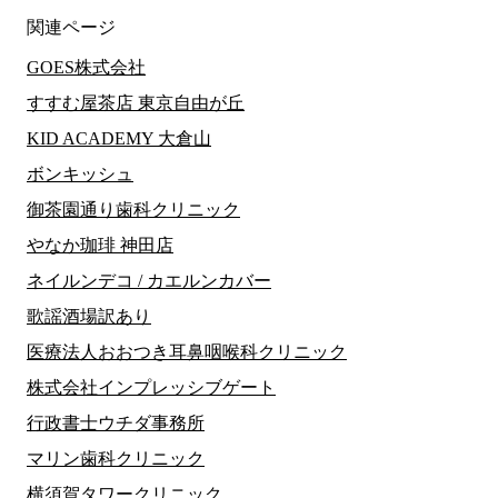
関連ページ
GOES株式会社
すすむ屋茶店 東京自由が丘
KID ACADEMY 大倉山
ボンキッシュ
御茶園通り歯科クリニック
やなか珈琲 神田店
ネイルンデコ / カエルンカバー
歌謡酒場訳あり
医療法人おおつき耳鼻咽喉科クリニック
株式会社インプレッシブゲート
行政書士ウチダ事務所
マリン歯科クリニック
横須賀タワークリニック