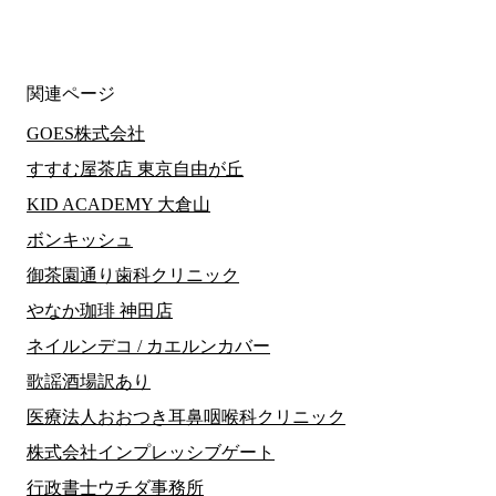
関連ページ
GOES株式会社
すすむ屋茶店 東京自由が丘
KID ACADEMY 大倉山
ボンキッシュ
御茶園通り歯科クリニック
やなか珈琲 神田店
ネイルンデコ / カエルンカバー
歌謡酒場訳あり
医療法人おおつき耳鼻咽喉科クリニック
株式会社インプレッシブゲート
行政書士ウチダ事務所