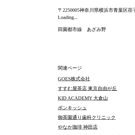
〒2250005
神奈川県横浜市青葉区荏子田3
Loading...
田園都市線　あざみ野
関連ページ
GOES株式会社
すすむ屋茶店 東京自由が丘
KID ACADEMY 大倉山
ボンキッシュ
御茶園通り歯科クリニック
やなか珈琲 神田店