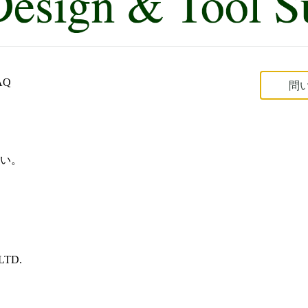
AQ
問
い。
LTD.