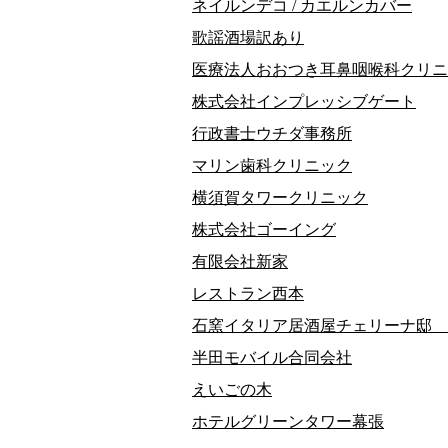
ネイルンデコ / カエルンカバー
歌謡酒場訳あり
医療法人おおつき耳鼻咽喉科クリニ
株式会社インプレッシブゲート
行政書士ウチダ事務所
マリン歯科クリニック
横須賀タワークリニック
株式会社ゴーイング
有限会社新家
レストラン西本
石窯イタリア居酒屋チェリーナ邸 
半田モバイル合同会社
えいごの木
ホテルグリーンタワー幕張