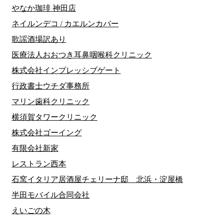
やなか珈琲 神田店
ネイルンデコ / カエルンカバー
歌謡酒場訳あり
医療法人おおつき耳鼻咽喉科クリニック
株式会社インプレッシブゲート
行政書士ウチダ事務所
マリン歯科クリニック
横須賀タワークリニック
株式会社ゴーイング
有限会社新家
レストラン西本
石窯イタリア居酒屋チェリーナ邸 北浜・淀屋橋
半田モバイル合同会社
えいごの木