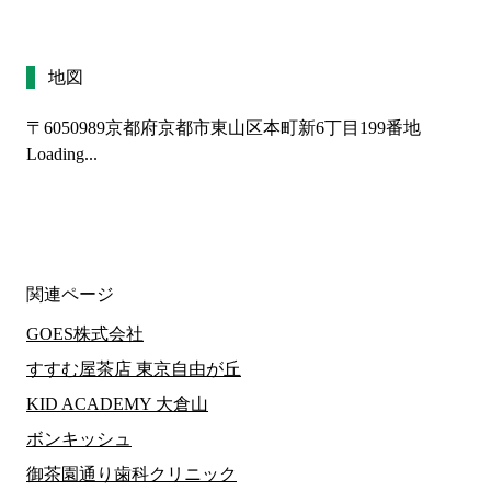
地図
〒6050989
京都府京都市東山区本町新6丁目199番地
Loading...
関連ページ
GOES株式会社
すすむ屋茶店 東京自由が丘
KID ACADEMY 大倉山
ボンキッシュ
御茶園通り歯科クリニック