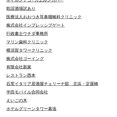
ネイルンデコ / カエルンカバー
歌謡酒場訳あり
医療法人おおつき耳鼻咽喉科クリニック
株式会社インプレッシブゲート
行政書士ウチダ事務所
マリン歯科クリニック
横須賀タワークリニック
株式会社ゴーイング
有限会社新家
レストラン西本
石窯イタリア居酒屋チェリーナ邸 北浜・淀屋橋
半田モバイル合同会社
えいごの木
ホテルグリーンタワー幕張