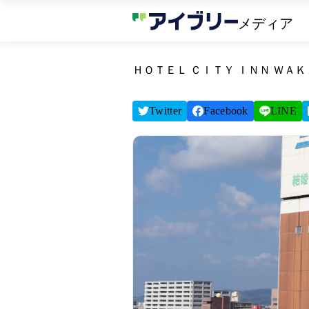
メディア
ＨＯＴＥＬ ＣＩＴＹ ＩＮＮ ＷＡ
Twitter
Facebook
LINE