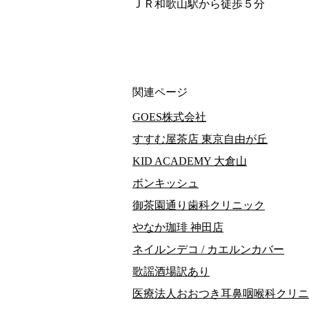
ＪＲ和歌山駅から徒歩５分
関連ページ
GOES株式会社
すすむ屋茶店 東京自由が丘
KID ACADEMY 大倉山
ボンキッシュ
御茶園通り歯科クリニック
やなか珈琲 神田店
ネイルンデコ / カエルンカバー
歌謡酒場訳あり
医療法人おおつき耳鼻咽喉科クリニ