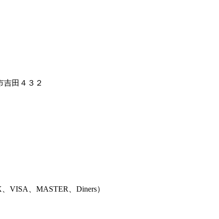
市吉田４３２
、VISA、MASTER、Diners
）