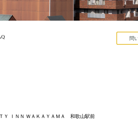
AQ
問
ＴＹ ＩＮＮ ＷＡＫＡＹＡＭＡ 和歌山駅前