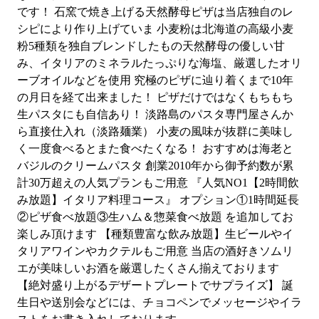
です！ 石窯で焼き上げる天然酵母ピザは当店独自のレ
シピにより作り上げていま 小麦粉は北海道の高級小麦
粉5種類を独自ブレンドしたもの天然酵母の優しい甘
み、イタリアのミネラルたっぷりな海塩、厳選したオリ
ーブオイルなどを使用 究極のピザに辿り着くまで10年
の月日を経て出来ました！ ピザだけではなくもちもち
生パスタにも自信あり！ 淡路島のパスタ専門屋さんか
ら直接仕入れ（淡路麺業） 小麦の風味が抜群に美味し
く一度食べるとまた食べたくなる！ おすすめは海老と
バジルのクリームパスタ 創業2010年から御予約数が累
計30万超えの人気プランもご用意 『人気NO1【2時間飲
み放題】イタリア料理コース』 オプション①1時間延長
②ピザ食べ放題③生ハム＆惣菜食べ放題 を追加してお
楽しみ頂けます 【種類豊富な飲み放題】生ビールやイ
タリアワインやカクテルもご用意 当店の酒好きソムリ
エが美味しいお酒を厳選したくさん揃えております 
【絶対盛り上がるデザートプレートでサプライズ】 誕
生日や送別会などには、チョコペンでメッセージやイラ