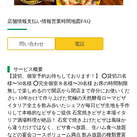
店舗情報
支払い情報
営業時間
地図
FAQ
問い合わせ
電話
サービス概要
【貸切、個室予約お待ちしております！】 ⭕️貸切25名
様〜50名様 ⭕️完全個室８名様〜20名様 お席の時間制限
無しで楽しめるので開店から閉店まで存分にお使いくだ
さい 10年かけて作り上げた究極の天然酵母ローマピザ 
イタリア全土を飲み歩いたシェフが毎日ピザ生地を手作
りして本格的なピザをご提供 石窯焼きピザと本場イタ
リア酒場料理が絶品！ 石窯で焼き上げたピザは風味か
ら違うだけではなく、ピザ食べ放題、 生ハム食べ放題
などの宴会コースボリューム満点 飲み放題の種類豊富