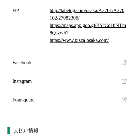
HP
http://tabelog.com/osaka/A2701/A270
102/27082305/
https://maps.app.goo.gl/BYtCd1bNTm
8QJzw57
https://www.pizza-osaka.com/
Facebook
Instagram
Foursquare
支払い情報