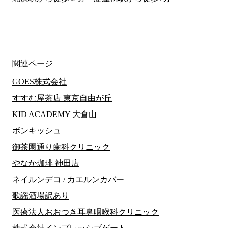
関連ページ
GOES株式会社
すすむ屋茶店 東京自由が丘
KID ACADEMY 大倉山
ボンキッシュ
御茶園通り歯科クリニック
やなか珈琲 神田店
ネイルンデコ / カエルンカバー
歌謡酒場訳あり
医療法人おおつき耳鼻咽喉科クリニック