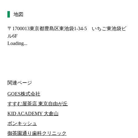
地図
〒1700013
東京都豊島区東池袋1-34-5 いちご東池袋ビ
ル6F
Loading...
関連ページ
GOES株式会社
すすむ屋茶店 東京自由が丘
KID ACADEMY 大倉山
ボンキッシュ
御茶園通り歯科クリニック