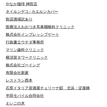
やなか珈琲 神田店
ネイルンデコ / カエルンカバー
歌謡酒場訳あり
医療法人おおつき耳鼻咽喉科クリニック
株式会社インプレッシブゲート
行政書士ウチダ事務所
マリン歯科クリニック
横須賀タワークリニック
株式会社ゴーイング
有限会社新家
レストラン西本
石窯イタリア居酒屋チェリーナ邸 北浜・淀屋橋
半田モバイル合同会社
えいごの木