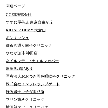
関連ページ
GOES株式会社
すすむ屋茶店 東京自由が丘
KID ACADEMY 大倉山
ボンキッシュ
御茶園通り歯科クリニック
やなか珈琲 神田店
ネイルンデコ / カエルンカバー
歌謡酒場訳あり
医療法人おおつき耳鼻咽喉科クリニック
株式会社インプレッシブゲート
行政書士ウチダ事務所
マリン歯科クリニック
横須賀タワークリニック