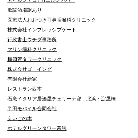
ネイルンデコ / カエルンカバー
歌謡酒場訳あり
医療法人おおつき耳鼻咽喉科クリニック
株式会社インプレッシブゲート
行政書士ウチダ事務所
マリン歯科クリニック
横須賀タワークリニック
株式会社ゴーイング
有限会社新家
レストラン西本
石窯イタリア居酒屋チェリーナ邸 北浜・淀屋橋
半田モバイル合同会社
えいごの木
ホテルグリーンタワー幕張