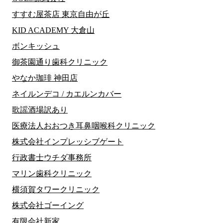
すすむ屋茶店 東京自由が丘
KID ACADEMY 大倉山
ボンキッシュ
御茶園通り歯科クリニック
やなか珈琲 神田店
ネイルンデコ / カエルンカバー
歌謡酒場訳あり
医療法人おおつき耳鼻咽喉科クリニック
株式会社インプレッシブゲート
行政書士ウチダ事務所
マリン歯科クリニック
横須賀タワークリニック
株式会社ゴーイング
有限会社新家