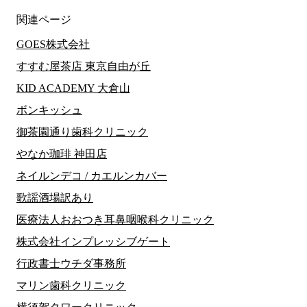
関連ページ
GOES株式会社
すすむ屋茶店 東京自由が丘
KID ACADEMY 大倉山
ボンキッシュ
御茶園通り歯科クリニック
やなか珈琲 神田店
ネイルンデコ / カエルンカバー
歌謡酒場訳あり
医療法人おおつき耳鼻咽喉科クリニック
株式会社インプレッシブゲート
行政書士ウチダ事務所
マリン歯科クリニック