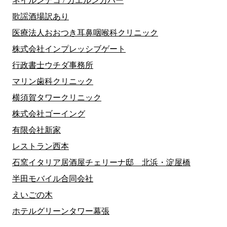
ネイルンデコ / カエルンカバー
歌謡酒場訳あり
医療法人おおつき耳鼻咽喉科クリニック
株式会社インプレッシブゲート
行政書士ウチダ事務所
マリン歯科クリニック
横須賀タワークリニック
株式会社ゴーイング
有限会社新家
レストラン西本
石窯イタリア居酒屋チェリーナ邸 北浜・淀屋橋
半田モバイル合同会社
えいごの木
ホテルグリーンタワー幕張