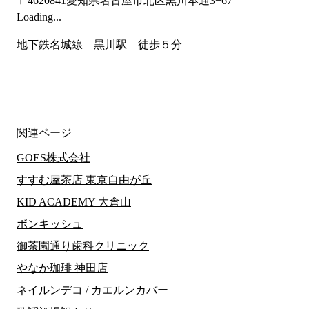
〒4620841
愛知県名古屋市北区黒川本通3−67
Loading...
地下鉄名城線　黒川駅　徒歩５分
関連ページ
GOES株式会社
すすむ屋茶店 東京自由が丘
KID ACADEMY 大倉山
ボンキッシュ
御茶園通り歯科クリニック
やなか珈琲 神田店
ネイルンデコ / カエルンカバー